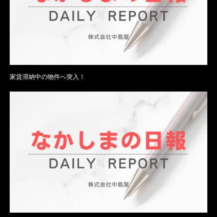
家賃滞納中の物件へ突入！