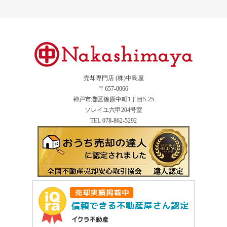
売却専門店 (株)中島屋
〒657-0066
神戸市灘区篠原中町1丁目5-25
ソレイユ六甲204号室
TEL 078-862-5292