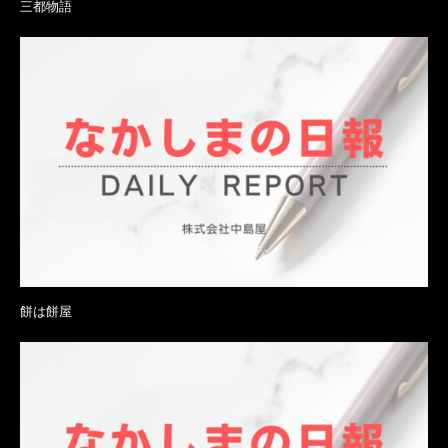
三都物語
餅は餅屋