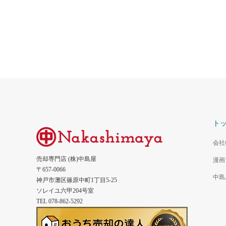
ト
会社
売却専門店 (株)中島屋
漫画
〒657-0066
中島
神戸市灘区篠原中町1丁目5-25
ソレイユ六甲204号室
TEL 078-862-5292