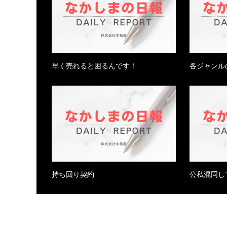
早く売れると困るんです！
各ジャンル
持ち回り契約
公私混同し