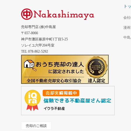
ト
会社
売却専門店 (株)中島屋
漫画
〒657-0066
中島
神戸市灘区篠原中町1丁目5-25
ソレイユ六甲204号室
TEL 078-862-5292
売却のご相談